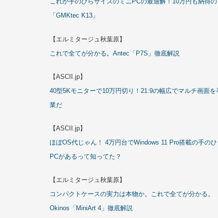
これが手のひらサイズのミニPCの最適解！10万円も納得の
「GMKtec K13」
【エルミタージュ秋葉原】
これで全てが分かる。Antec「P7S」徹底解説
【ASCII.jp】
40型5Kモニターで10万円切り！21:9の幅広でマルチ画面を
業だ
【ASCII.jp】
ほぼOS代じゃん！ 4万円台でWindows 11 Pro搭載の手の
PCがあるって知ってた？
【エルミタージュ秋葉原】
コンパクトケースの実力は本物か。これで全てが分かる。
Okinos「MiniArt 4」徹底解説