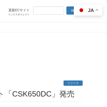
JA
ト
直販ECサイト
リンクスダイレクト
リリース
ット「CSK650DC」発売