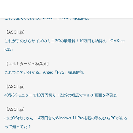
【エルミタージュ秋葉原】
これで全てが分かる。Antec「ST20M」徹底解説
【ASCII.jp】
これが手のひらサイズのミニPCの最適解！10万円も納得の「GMKtec
K13」
【エルミタージュ秋葉原】
これで全てが分かる。Antec「P7S」徹底解説
【ASCII.jp】
40型5Kモニターで10万円切り！21:9の幅広でマルチ画面を卒業だ
【ASCII.jp】
ほぼOS代じゃん！ 4万円台でWindows 11 Pro搭載の手のひらPCがある
って知ってた？