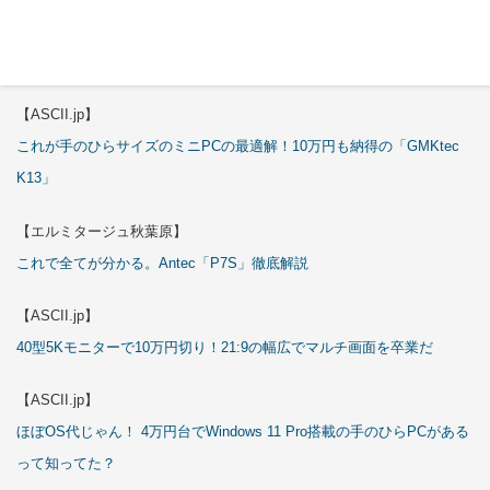
【エルミタージュ秋葉原】
これで全てが分かる。Antec「ST20M」徹底解説
【ASCII.jp】
これが手のひらサイズのミニPCの最適解！10万円も納得の「GMKtec
K13」
【エルミタージュ秋葉原】
これで全てが分かる。Antec「P7S」徹底解説
【ASCII.jp】
40型5Kモニターで10万円切り！21:9の幅広でマルチ画面を卒業だ
【ASCII.jp】
ほぼOS代じゃん！ 4万円台でWindows 11 Pro搭載の手のひらPCがある
って知ってた？