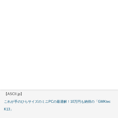
特集
【エルミタージュ秋葉原】
これで全てが分かる。Antec「C6 Curve Air」徹底解説
【ASCII.jp】
3万円のミニPC！価格だけならマジ優勝、これをどう使うのかで俺達が
試される
【エルミタージュ秋葉原】
これで全てが分かる。Antec「ST20M」徹底解説
【ASCII.jp】
これが手のひらサイズのミニPCの最適解！10万円も納得の「GMKtec
K13」