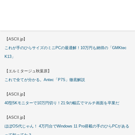
試される
【エルミタージュ秋葉原】
これで全てが分かる。Antec「ST20M」徹底解説
【ASCII.jp】
これが手のひらサイズのミニPCの最適解！10万円も納得の「GMKtec
K13」
【エルミタージュ秋葉原】
これで全てが分かる。Antec「P7S」徹底解説
【ASCII.jp】
40型5Kモニターで10万円切り！21:9の幅広でマルチ画面を卒業だ
【ASCII.jp】
ほぼOS代じゃん！ 4万円台でWindows 11 Pro搭載の手のひらPCがある
って知ってた？