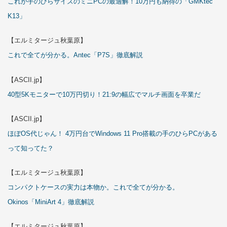
これが手のひらサイズのミニPCの最適解！10万円も納得の「GMKtec
K13」
【エルミタージュ秋葉原】
これで全てが分かる。Antec「P7S」徹底解説
【ASCII.jp】
40型5Kモニターで10万円切り！21:9の幅広でマルチ画面を卒業だ
【ASCII.jp】
ほぼOS代じゃん！ 4万円台でWindows 11 Pro搭載の手のひらPCがある
って知ってた？
【エルミタージュ秋葉原】
コンパクトケースの実力は本物か。これで全てが分かる。
Okinos「MiniArt 4」徹底解説
【エルミタージュ秋葉原】