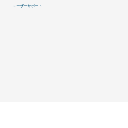
ユーザーサポート
t © コンピュータ関連製品の代理店事業 ｌ 株式会社リンクスインターナショナル All Rights 