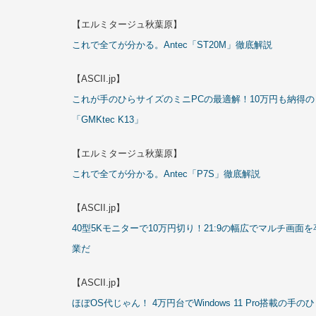
【エルミタージュ秋葉原】
これで全てが分かる。Antec「ST20M」徹底解説
【ASCII.jp】
これが手のひらサイズのミニPCの最適解！10万円も納得の
「GMKtec K13」
【エルミタージュ秋葉原】
これで全てが分かる。Antec「P7S」徹底解説
【ASCII.jp】
40型5Kモニターで10万円切り！21:9の幅広でマルチ画面を
業だ
【ASCII.jp】
ほぼOS代じゃん！ 4万円台でWindows 11 Pro搭載の手の