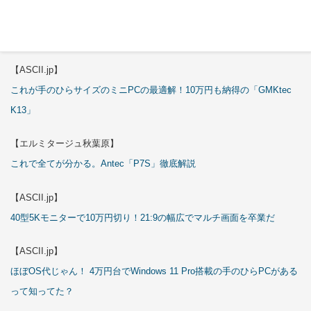
【エルミタージュ秋葉原】
これで全てが分かる。Antec「ST20M」徹底解説
【ASCII.jp】
これが手のひらサイズのミニPCの最適解！10万円も納得の「GMKtec
K13」
【エルミタージュ秋葉原】
これで全てが分かる。Antec「P7S」徹底解説
【ASCII.jp】
40型5Kモニターで10万円切り！21:9の幅広でマルチ画面を卒業だ
【ASCII.jp】
ほぼOS代じゃん！ 4万円台でWindows 11 Pro搭載の手のひらPCがある
って知ってた？