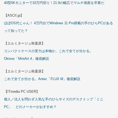
40型5Kモニターで10万円切り！21:9の幅広でマルチ画面を卒業だ
【ASCII.jp】
ほぼOS代じゃん！ 4万円台でWindows 11 Pro搭載の手のひらPCがある
って知ってた？
【エルミタージュ秋葉原】
コンパクトケースの実力は本物か。これで全てが分かる。
Okinos「MiniArt 4」徹底解説
【エルミタージュ秋葉原】
これで全てが分かる。Antec「FLUX M」徹底解説
【ITmedia PC USER】
個人／法人を問わず人気な手のひらサイズのデスクトップ「ミニ
PC」 どのメーカーがおすすめ？