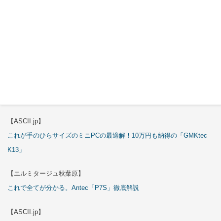
これで全てが分かる。Antec「C6 Curve Air」徹底解説
【ASCII.jp】
3万円のミニPC！価格だけならマジ優勝、これをどう使うのかで俺達が
試される
【エルミタージュ秋葉原】
これで全てが分かる。Antec「ST20M」徹底解説
【ASCII.jp】
これが手のひらサイズのミニPCの最適解！10万円も納得の「GMKtec
K13」
【エルミタージュ秋葉原】
これで全てが分かる。Antec「P7S」徹底解説
【ASCII.jp】