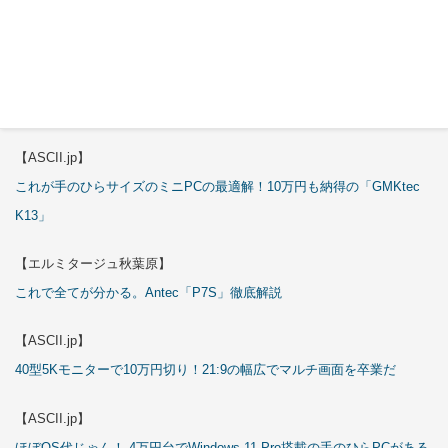
3万円のミニPC！価格だけならマジ優勝、これをどう使うのかで俺達が
試される
【エルミタージュ秋葉原】
これで全てが分かる。Antec「ST20M」徹底解説
【ASCII.jp】
これが手のひらサイズのミニPCの最適解！10万円も納得の「GMKtec
K13」
【エルミタージュ秋葉原】
これで全てが分かる。Antec「P7S」徹底解説
【ASCII.jp】
40型5Kモニターで10万円切り！21:9の幅広でマルチ画面を卒業だ
【ASCII.jp】
ほぼOS代じゃん！ 4万円台でWindows 11 Pro搭載の手のひらPCがある