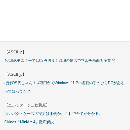
これが手のひらサイズのミニPCの最適解！10万円も納得の「GMKtec
K13」
【エルミタージュ秋葉原】
これで全てが分かる。Antec「P7S」徹底解説
【ASCII.jp】
40型5Kモニターで10万円切り！21:9の幅広でマルチ画面を卒業だ
【ASCII.jp】
ほぼOS代じゃん！ 4万円台でWindows 11 Pro搭載の手のひらPCがある
って知ってた？
【エルミタージュ秋葉原】
コンパクトケースの実力は本物か。これで全てが分かる。
Okinos「MiniArt 4」徹底解説