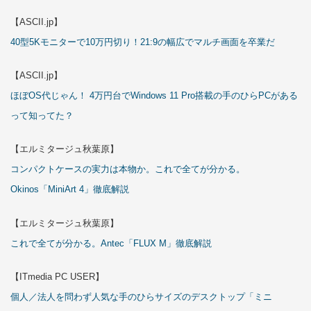
【ASCII.jp】
40型5Kモニターで10万円切り！21:9の幅広でマルチ画面を卒業だ
【ASCII.jp】
ほぼOS代じゃん！ 4万円台でWindows 11 Pro搭載の手のひらPCがある
って知ってた？
【エルミタージュ秋葉原】
コンパクトケースの実力は本物か。これで全てが分かる。
Okinos「MiniArt 4」徹底解説
【エルミタージュ秋葉原】
これで全てが分かる。Antec「FLUX M」徹底解説
【ITmedia PC USER】
個人／法人を問わず人気な手のひらサイズのデスクトップ「ミニ