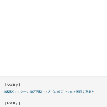
3万円のミニPC！価格だけならマジ優勝、これをどう使うのかで俺達が
試される
【エルミタージュ秋葉原】
これで全てが分かる。Antec「ST20M」徹底解説
【ASCII.jp】
これが手のひらサイズのミニPCの最適解！10万円も納得の「GMKtec
K13」
【エルミタージュ秋葉原】
これで全てが分かる。Antec「P7S」徹底解説
【ASCII.jp】
40型5Kモニターで10万円切り！21:9の幅広でマルチ画面を卒業だ
【ASCII.jp】