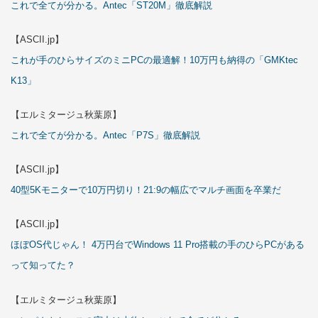
これで全てが分かる。Antec「ST20M」徹底解説
【ASCII.jp】
これが手のひらサイズのミニPCの最適解！10万円も納得の「GMKtec
K13」
【エルミタージュ秋葉原】
これで全てが分かる。Antec「P7S」徹底解説
【ASCII.jp】
40型5Kモニターで10万円切り！21:9の幅広でマルチ画面を卒業だ
【ASCII.jp】
ほぼOS代じゃん！ 4万円台でWindows 11 Pro搭載の手のひらPCがある
って知ってた？
【エルミタージュ秋葉原】