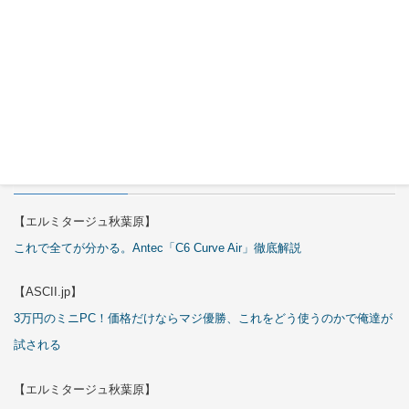
Cover Kit
2026年7月
29日
特集
【エルミタージュ秋葉原】
これで全てが分かる。Antec「C6 Curve Air」徹底解説
【ASCII.jp】
3万円のミニPC！価格だけならマジ優勝、これをどう使うのかで俺達が
試される
【エルミタージュ秋葉原】