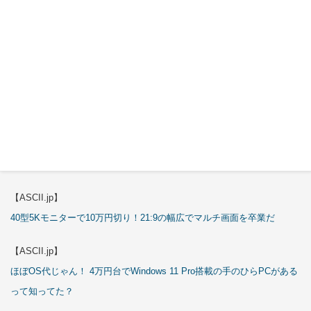
【エルミタージュ秋葉原】
これで全てが分かる。Antec「ST20M」徹底解説
【ASCII.jp】
これが手のひらサイズのミニPCの最適解！10万円も納得の「GMKtec
K13」
【エルミタージュ秋葉原】
これで全てが分かる。Antec「P7S」徹底解説
【ASCII.jp】
40型5Kモニターで10万円切り！21:9の幅広でマルチ画面を卒業だ
【ASCII.jp】
ほぼOS代じゃん！ 4万円台でWindows 11 Pro搭載の手のひらPCがある
って知ってた？