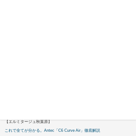
MUC-FP551
3500U
2026年7月
30日
Okinos
ARGB
Cables
Cover Kit
2026年7月
29日
特集
【エルミタージュ秋葉原】
これで全てが分かる。Antec「C6 Curve Air」徹底解説