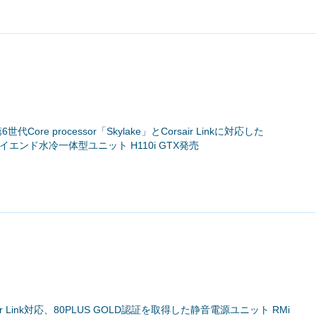
第6世代Core processor「Skylake」とCorsair Linkに対応した
イエンド水冷一体型ユニット H110i GTX発売
sair Link対応、80PLUS GOLD認証を取得した静音電源ユニット RMi