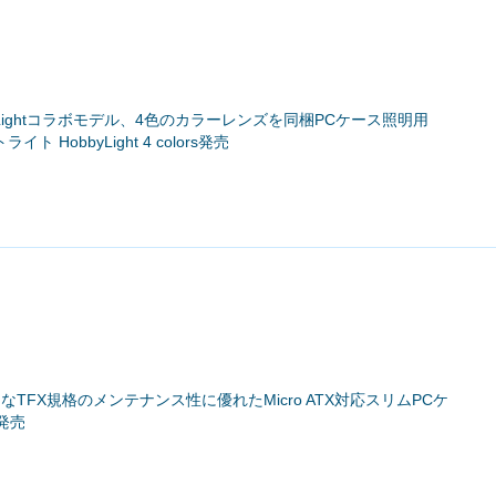
YLightコラボモデル、4色のカラーレンズを同梱PCケース照明用
ト HobbyLight 4 colors発売
トなTFX規格のメンテナンス性に優れたMicro ATX対応スリムPCケ
3発売