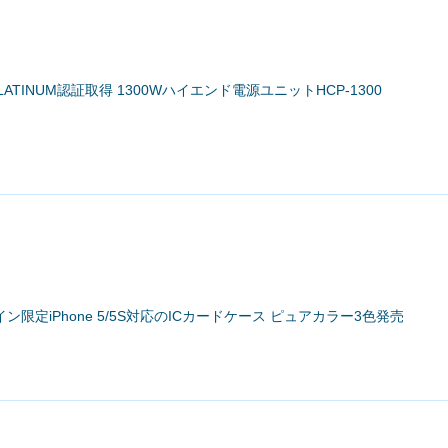
S PLATINUM認証取得 1300Wハイエンド電源ユニットHCP-1300
限定iPhone 5/5S対応のICカードケース ピュアカラー3色発売