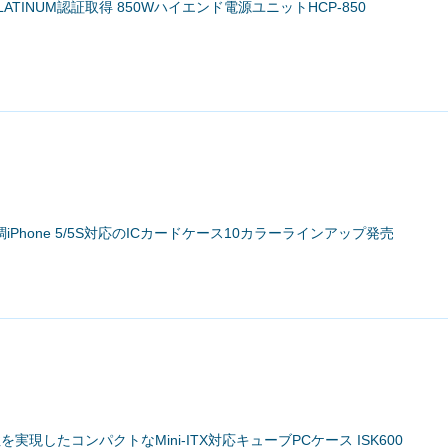
S PLATINUM認証取得 850Wハイエンド電源ユニットHCP-850
Phone 5/5S対応のICカードケース10カラーラインアップ発売
性を実現したコンパクトなMini-ITX対応キューブPCケース ISK600