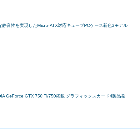
倒的な静音性を実現したMicro-ATX対応キューブPCケース新色3モデル
DIA GeForce GTX 750 Ti/750搭載 グラフィックスカード4製品発