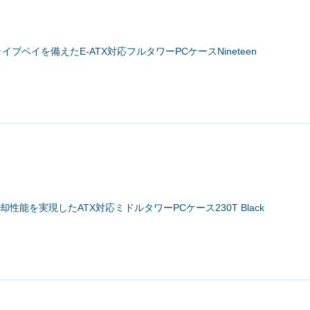
ドライブベイを備えたE-ATX対応フルタワーPCケースNineteen
冷却性能を実現したATX対応ミドルタワーPCケース230T Black