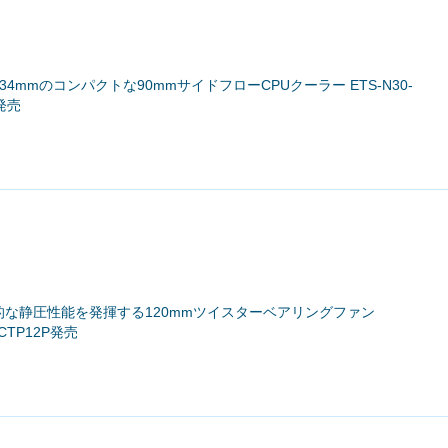
134mmのコンパクトな90mmサイドフローCPUクーラー ETS-N30-
A発売
倒的な静圧性能を発揮する120mmツイスターベアリングファン
 UCTP12P発売