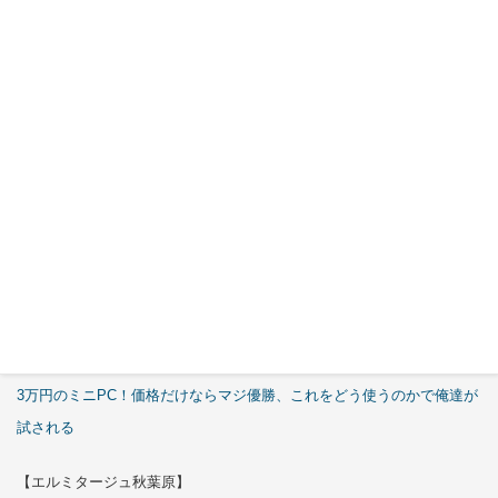
Cables
Cover Kit
2026年7月
29日
特集
【エルミタージュ秋葉原】
これで全てが分かる。Antec「C6 Curve Air」徹底解説
【ASCII.jp】
3万円のミニPC！価格だけならマジ優勝、これをどう使うのかで俺達が
試される
【エルミタージュ秋葉原】