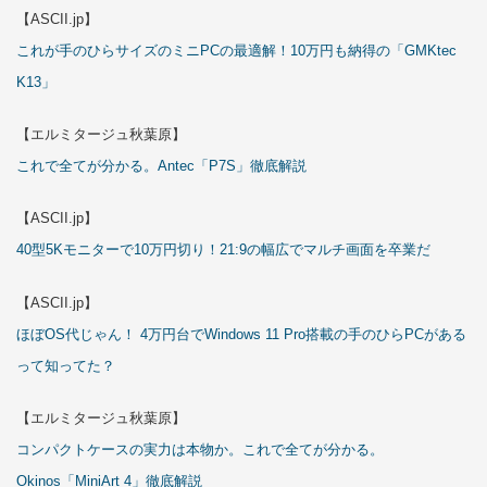
【ASCII.jp】
これが手のひらサイズのミニPCの最適解！10万円も納得の「GMKtec
K13」
【エルミタージュ秋葉原】
これで全てが分かる。Antec「P7S」徹底解説
【ASCII.jp】
40型5Kモニターで10万円切り！21:9の幅広でマルチ画面を卒業だ
【ASCII.jp】
ほぼOS代じゃん！ 4万円台でWindows 11 Pro搭載の手のひらPCがある
って知ってた？
【エルミタージュ秋葉原】
コンパクトケースの実力は本物か。これで全てが分かる。
Okinos「MiniArt 4」徹底解説