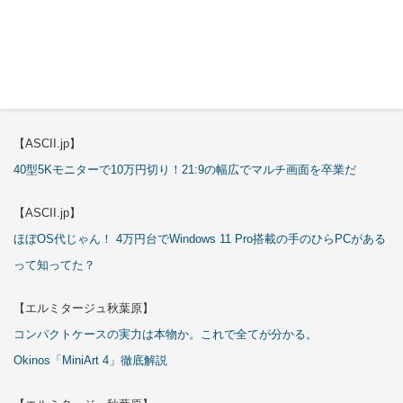
これが手のひらサイズのミニPCの最適解！10万円も納得の「GMKtec
K13」
【エルミタージュ秋葉原】
これで全てが分かる。Antec「P7S」徹底解説
【ASCII.jp】
40型5Kモニターで10万円切り！21:9の幅広でマルチ画面を卒業だ
【ASCII.jp】
ほぼOS代じゃん！ 4万円台でWindows 11 Pro搭載の手のひらPCがある
って知ってた？
【エルミタージュ秋葉原】
コンパクトケースの実力は本物か。これで全てが分かる。
Okinos「MiniArt 4」徹底解説