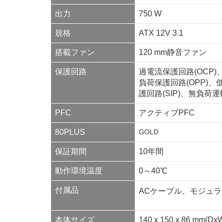
出力
750 W
規格
ATX 12V 3.1
搭載ファン
120 mm静音ファン
保護回路
過電流保護回路(OCP)
負荷保護回路(OPP)、
護回路(SIP)、無負荷運
PFC
アクティブPFC
80PLUS
GOLD
保証期間
10年間
動作環境温度
0～40℃
付属品
ACケーブル、モジュ
本体サイズ
140 x 150 x 86 mm(Dx