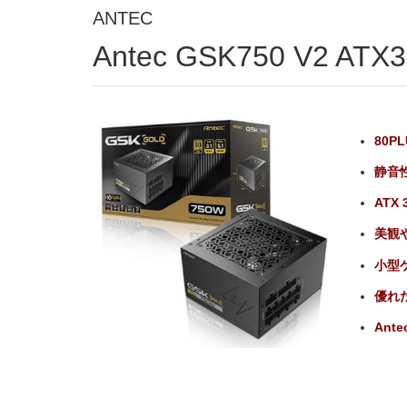
ANTEC
Antec GSK750 V2 ATX3
80P
静音
ATX
美観
小型
優れ
Ante