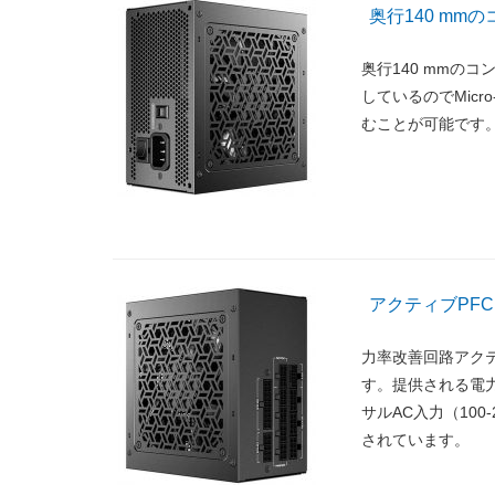
奥行140 mm
奥行140 mmの
しているのでMic
むことが可能です
アクティブPF
力率改善回路アク
す。提供される電
サルAC入力（10
されています。