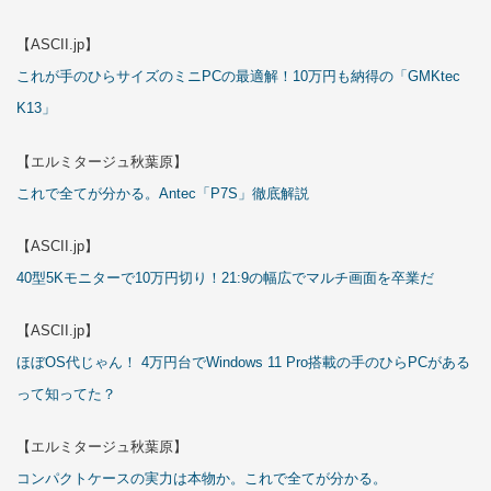
【ASCII.jp】
これが手のひらサイズのミニPCの最適解！10万円も納得の「GMKtec
K13」
【エルミタージュ秋葉原】
これで全てが分かる。Antec「P7S」徹底解説
【ASCII.jp】
40型5Kモニターで10万円切り！21:9の幅広でマルチ画面を卒業だ
【ASCII.jp】
ほぼOS代じゃん！ 4万円台でWindows 11 Pro搭載の手のひらPCがある
って知ってた？
【エルミタージュ秋葉原】
コンパクトケースの実力は本物か。これで全てが分かる。