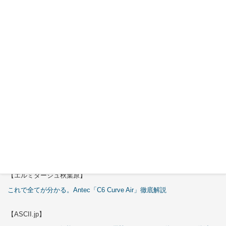
30日
Okinos
ARGB
Cables
Cover Kit
2026年7月
29日
特集
【エルミタージュ秋葉原】
これで全てが分かる。Antec「C6 Curve Air」徹底解説
【ASCII.jp】