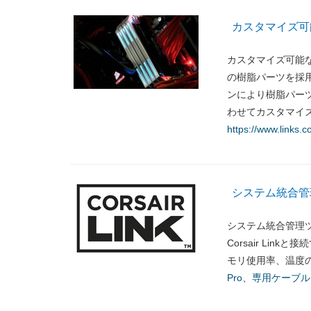
カスタマイズ可能なL
カスタマイズ可能なL
の樹脂パーツを採
ンにより樹脂パー
わせてカスタマイズが可能
https://www.links.co
システム統合管理ツ
システム統合管理ツー
Corsair Link
モリ使用率、温度のモ
Pro
、
専用ケーブル