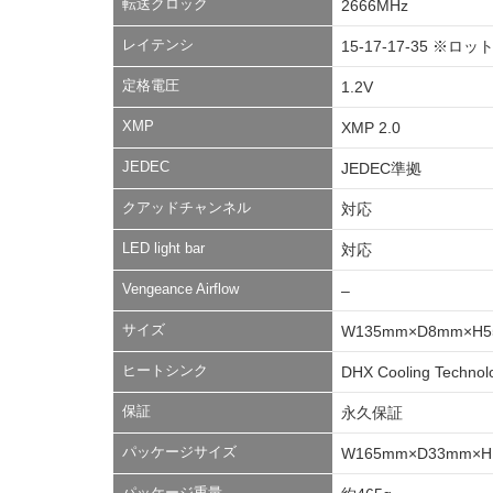
転送クロック
2666MHz
レイテンシ
15-17-17-35
定格電圧
1.2V
XMP
XMP 2.0
JEDEC
JEDEC準拠
クアッドチャンネル
対応
LED light bar
対応
Vengeance Airflow
–
サイズ
W135mm×D8mm×H
ヒートシンク
DHX Cooling Technol
保証
永久保証
パッケージサイズ
W165mm×D33mm×H
パッケージ重量