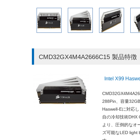
CMD32GX4M4A2666C15 製品特徴
Intel X99 
CMD32GX4M4A2
288Pin、容量32G
Haswell-E
自の冷却技術DHX Coo
より、圧倒的なオ
ズ可能なLED lig