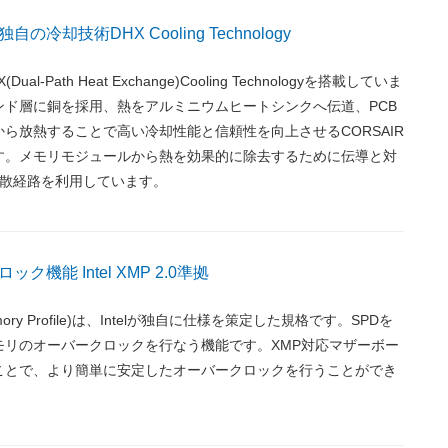
冷却技術DHX Cooling Technology
al-Path Heat Exchange)Cooling Technologyを搭載していま
ンド層に銅を採用、熱をアルミニウムヒートシンクへ伝道、PCB
から放熱することで高い冷却性能と信頼性を向上させるCORSAIR
す。メモリモジュールから熱を効果的に除去するために伝導と対
消散経路を利用しています。
ク機能 Intel XMP 2.0準拠
Memory Profile)は、Intelが独自に仕様を策定した規格です。SPDを
モリのオーバークロックを行なう機能です。XMP対応マザーボー
ことで、より簡単に安定したオーバークロックを行うことができ