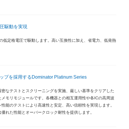
電圧駆動を実現
1.2Vの低定格電圧で駆動します。高い互換性に加え、省電力、低発熱
を採用するDominator Platinum Series
厳密なテストとスクリーニングを実施、厳しい基準をクリアした
たメモリモジュールです。各機器との相互運用性や各ICの高周波
シ性能のテストにより高速性と安定、高い信頼性を実現します。
は優れた性能とオーバークロック耐性を提供します。