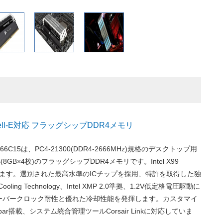
Haswell-E対応 フラッグシップDDR4メモリ
666C15は、PC4-21300(DDR4-2666MHz)規格のデスクトップ用
B(8GB×4枚)のフラッグシップDDR4メモリです。Intel X99
に対応します。選別された最高水準のICチップを採用、特許を取得した独
ling Technology、Intel XMP 2.0準拠、1.2V低定格電圧駆動に
ーバークロック耐性と優れた冷却性能を発揮します。カスタマイ
ht bar搭載、システム統合管理ツールCorsair Linkに対応していま