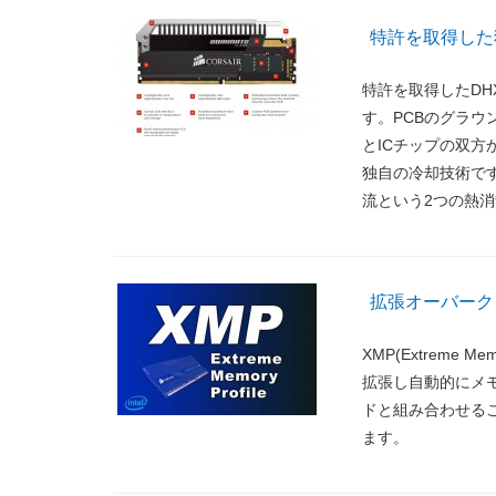
特許を取得した独自の
特許を取得したDHX(Du
す。PCBのグラウ
とICチップの双方
独自の冷却技術で
流という2つの熱
拡張オーバークロッ
XMP(Extreme 
拡張し自動的にメ
ドと組み合わせる
ます。