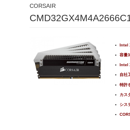
CORSAIR
CMD32GX4M4A2666C
Int
容量3
Int
自社
特許を
カスタ
システ
CORS