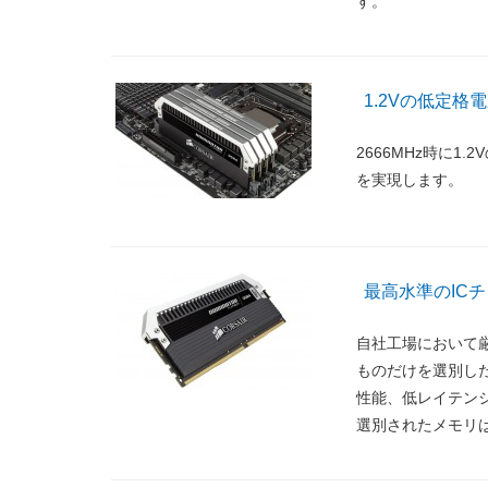
す。
1.2Vの低定格
2666MHz時に
を実現します。
最高水準のICチップ
自社工場において
ものだけを選別し
性能、低レイテン
選別されたメモリ