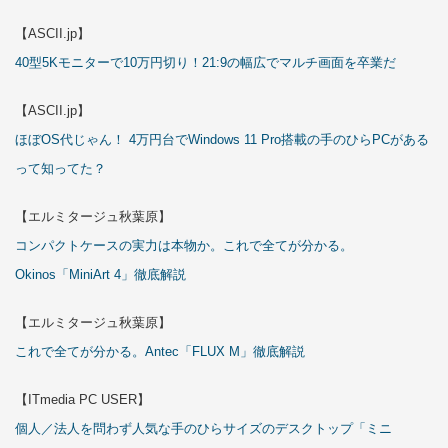
【ASCII.jp】
40型5Kモニターで10万円切り！21:9の幅広でマルチ画面を卒業だ
【ASCII.jp】
ほぼOS代じゃん！ 4万円台でWindows 11 Pro搭載の手のひらPCがある
って知ってた？
【エルミタージュ秋葉原】
コンパクトケースの実力は本物か。これで全てが分かる。
Okinos「MiniArt 4」徹底解説
【エルミタージュ秋葉原】
これで全てが分かる。Antec「FLUX M」徹底解説
【ITmedia PC USER】
個人／法人を問わず人気な手のひらサイズのデスクトップ「ミニ