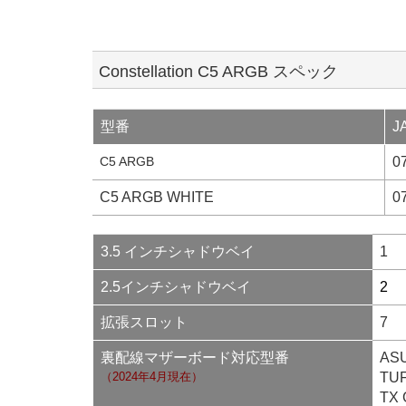
Constellation C5 ARGB スペック
型番
J
C5 ARGB
0
C5 ARGB WHITE
0
3.5 インチシャドウベイ
1
2.5インチシャドウベイ
2
拡張スロット
7
裏配線マザーボード対応型番
AS
（2024年4月現在）
TUF
TX 