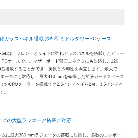
化ガラスパネル搭載 冷却型ミドルタワーPCケース
on C5 ARGBは、フロントとサイドに強化ガラスパネルを搭載したピラー
PCケースです。マザーボード背面コネクタにも対応し、120
10基搭載することができ、美観と冷却性を両立します。最大で
ラジエータにも対応し、最大410 mmを確保した拡張カードスペース
までのCPUクーラーを搭載でき2.5インチベイを2台、3.5インチベ
ます。
mサイズの大型ラジエータ搭載に対応
ムに最大360 mmラジエータの搭載に対応し、多数のコンポー