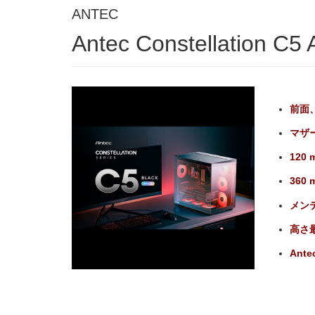
ANTEC
Antec Constellation C
前面
マザ
120
36
メン
高さ
Ante