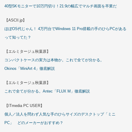
40型5Kモニターで10万円切り！21:9の幅広でマルチ画面を卒業だ
【ASCII.jp】
ほぼOS代じゃん！ 4万円台でWindows 11 Pro搭載の手のひらPCがある
って知ってた？
【エルミタージュ秋葉原】
コンパクトケースの実力は本物か。これで全てが分かる。
Okinos「MiniArt 4」徹底解説
【エルミタージュ秋葉原】
これで全てが分かる。Antec「FLUX M」徹底解説
【ITmedia PC USER】
個人／法人を問わず人気な手のひらサイズのデスクトップ「ミニ
PC」 どのメーカーがおすすめ？