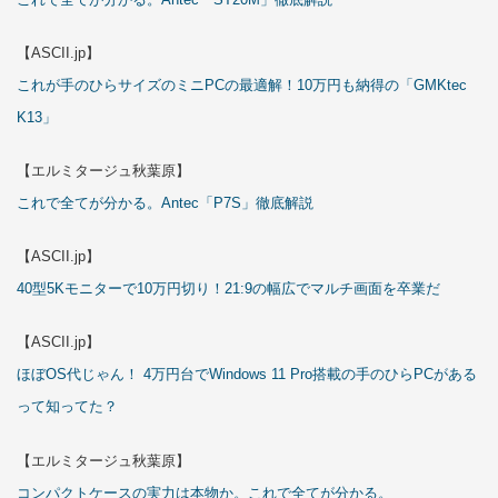
【ASCII.jp】
これが手のひらサイズのミニPCの最適解！10万円も納得の「GMKtec
K13」
【エルミタージュ秋葉原】
これで全てが分かる。Antec「P7S」徹底解説
【ASCII.jp】
40型5Kモニターで10万円切り！21:9の幅広でマルチ画面を卒業だ
【ASCII.jp】
ほぼOS代じゃん！ 4万円台でWindows 11 Pro搭載の手のひらPCがある
って知ってた？
【エルミタージュ秋葉原】
コンパクトケースの実力は本物か。これで全てが分かる。