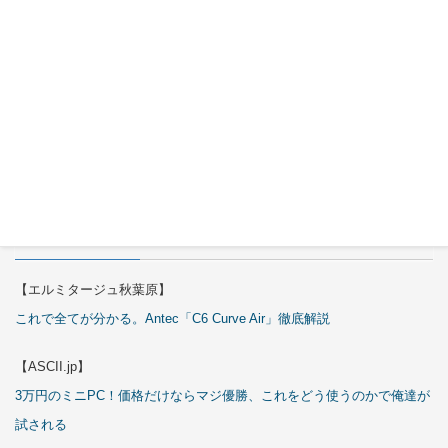
Okinos
ARGB
Cables
Cover Kit
2026年7月
29日
特集
【エルミタージュ秋葉原】
これで全てが分かる。Antec「C6 Curve Air」徹底解説
【ASCII.jp】
3万円のミニPC！価格だけならマジ優勝、これをどう使うのかで俺達が
試される