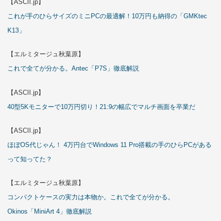
【ASCII.jp】
これが手のひらサイズのミニPCの最適解！10万円も納得の「GMKtec
K13」
【エルミタージュ秋葉原】
これで全てが分かる。Antec「P7S」徹底解説
【ASCII.jp】
40型5Kモニターで10万円切り！21:9の幅広でマルチ画面を卒業だ
【ASCII.jp】
ほぼOS代じゃん！ 4万円台でWindows 11 Pro搭載の手のひらPCがある
って知ってた？
【エルミタージュ秋葉原】
コンパクトケースの実力は本物か。これで全てが分かる。
Okinos「MiniArt 4」徹底解説