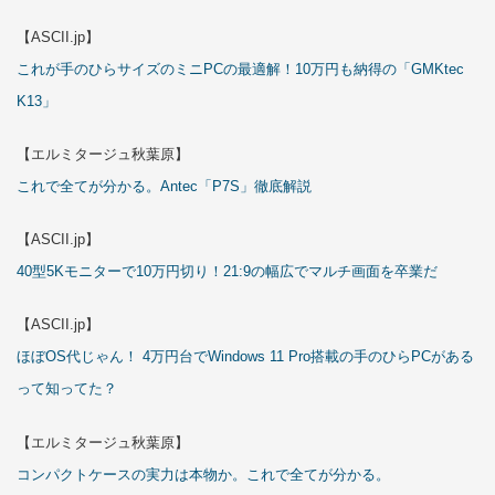
【ASCII.jp】
これが手のひらサイズのミニPCの最適解！10万円も納得の「GMKtec
K13」
【エルミタージュ秋葉原】
これで全てが分かる。Antec「P7S」徹底解説
【ASCII.jp】
40型5Kモニターで10万円切り！21:9の幅広でマルチ画面を卒業だ
【ASCII.jp】
ほぼOS代じゃん！ 4万円台でWindows 11 Pro搭載の手のひらPCがある
って知ってた？
【エルミタージュ秋葉原】
コンパクトケースの実力は本物か。これで全てが分かる。