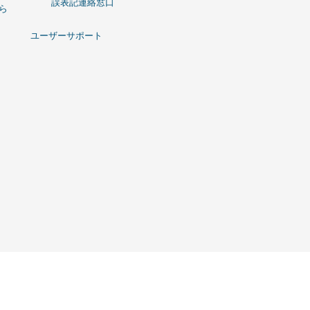
誤表記連絡窓口
ひら
ユーザーサポート
t © コンピュータ関連製品の代理店事業 ｌ 株式会社リンクスインターナショナル All Rights 