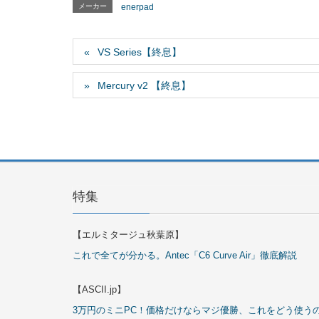
メーカー
enerpad
VS Series【終息】
Mercury v2 【終息】
特集
【エルミタージュ秋葉原】
これで全てが分かる。Antec「C6 Curve Air」徹底解説
【ASCII.jp】
3万円のミニPC！価格だけならマジ優勝、これをどう使う