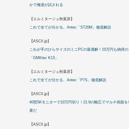
かで俺達が試される
【エルミタージュ秋葉原】
これで全てが分かる。Antec「ST20M」徹底解説
【ASCII.jp】
これが手のひらサイズのミニPCの最適解！10万円も納得の
「GMKtec K13」
【エルミタージュ秋葉原】
これで全てが分かる。Antec「P7S」徹底解説
【ASCII.jp】
40型5Kモニターで10万円切り！21:9の幅広でマルチ画面を
業だ
【ASCII.jp】