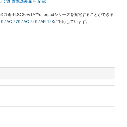
A出力でenerpad製品を充電
、出力電圧DC 20V/1Aでenerpadシリーズを充電することができま
4K
/
AC-27K
/
AC-24K
/
AP-12K
に対応しています。