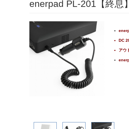
enerpad PL-201【終息
ene
DC 
アウ
ener