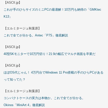
【ASCII.jp】
これが手のひらサイズのミニPCの最適解！10万円も納得の「GMKtec
K13」
【エルミタージュ秋葉原】
これで全てが分かる。Antec「P7S」徹底解説
【ASCII.jp】
40型5Kモニターで10万円切り！21:9の幅広でマルチ画面を卒業だ
【ASCII.jp】
ほぼOS代じゃん！ 4万円台でWindows 11 Pro搭載の手のひらPCがある
って知ってた？
【エルミタージュ秋葉原】
コンパクトケースの実力は本物か。これで全てが分かる。
Okinos「MiniArt 4」徹底解説