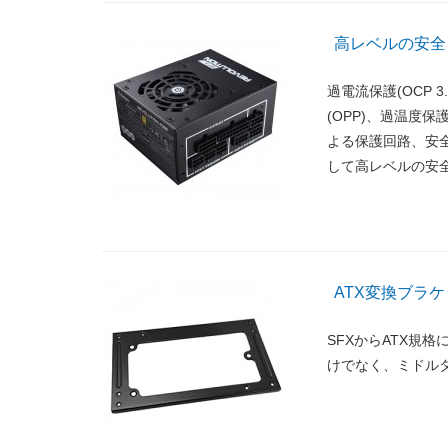
高レベルの安全
過電流保護(OCP 3
(OPP)、過温度保
よる保護回路、安全性
して高レベルの安
ATX変換ブラ
SFXからATX規
けでなく、ミドル