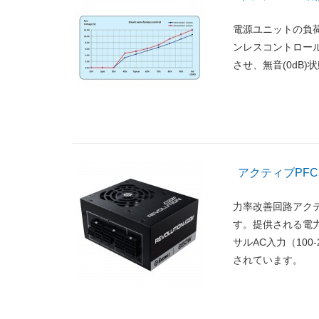
電源ユニットの負
ンレスコントロー
させ、無音(0dB
アクティブPF
力率改善回路アク
す。提供される電
サルAC入力（10
されています。