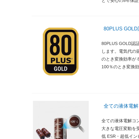
とで安心の5年保
80PLUS GO
80PLUS GO
します。電気代の節
のとき変換効率が 
100％のとき変換
全ての液体電解
全ての液体電解コ
大きな電圧変動を
低 ESR・超低イ