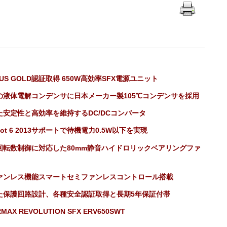
LUS GOLD認証取得 650W高効率SFX電源ユニット
の液体電解コンデンサに日本メーカー製105℃コンデンサを採用
た安定性と高効率を維持するDC/DCコンバータ
 Lot 6 2013サポートで待機電力0.5W以下を実現
回転数制御に対応した80mm静音ハイドロリックベアリングファ
ァンレス機能スマートセミファンレスコントロール搭載
た保護回路設計、各種安全認証取得と長期5年保証付帯
MAX REVOLUTION SFX ERV650SWT