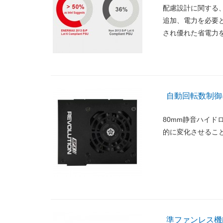
配慮設計に関する
追加、電力を必要と
され優れた省電力
自動回転数制御
80mm静音ハイ
的に変化させるこ
準ファンレス機