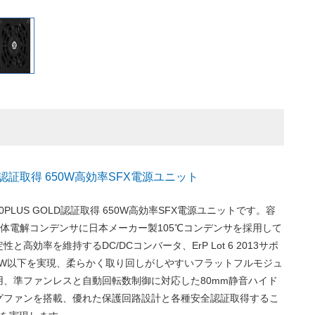
LD認証取得 650W高効率SFX電源ユニット
80PLUS GOLD認証取得 650W高効率SFX電源ユニットです。容
液体電解コンデンサに日本メーカー製105℃コンデンサを採用して
と高効率を維持するDC/DCコンバータ、ErP Lot 6 2013サポ
5W以下を実現、柔らかく取り回しがしやすいフラットフルモジュ
用、準ファンレスと自動回転数制御に対応した80mm静音ハイド
グファンを搭載、優れた保護回路設計と各種安全認証取得するこ