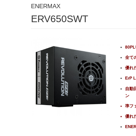
ENERMAX
ERV650SWT
80P
全て
優れ
ErP
自動
ン
準フ
優れ
ENER