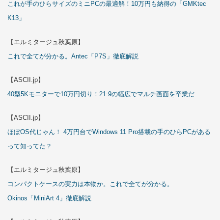
これが手のひらサイズのミニPCの最適解！10万円も納得の「GMKtec
K13」
【エルミタージュ秋葉原】
これで全てが分かる。Antec「P7S」徹底解説
【ASCII.jp】
40型5Kモニターで10万円切り！21:9の幅広でマルチ画面を卒業だ
【ASCII.jp】
ほぼOS代じゃん！ 4万円台でWindows 11 Pro搭載の手のひらPCがある
って知ってた？
【エルミタージュ秋葉原】
コンパクトケースの実力は本物か。これで全てが分かる。
Okinos「MiniArt 4」徹底解説