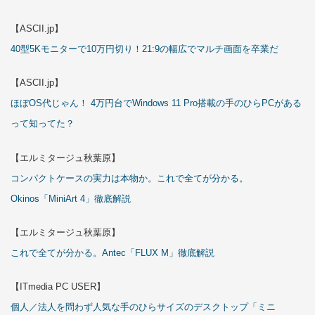
【ASCII.jp】
40型5Kモニターで10万円切り！21:9の幅広でマルチ画面を卒業だ
【ASCII.jp】
ほぼOS代じゃん！ 4万円台でWindows 11 Pro搭載の手のひらPCがある
って知ってた？
【エルミタージュ秋葉原】
コンパクトケースの実力は本物か。これで全てが分かる。
Okinos「MiniArt 4」徹底解説
【エルミタージュ秋葉原】
これで全てが分かる。Antec「FLUX M」徹底解説
【ITmedia PC USER】
個人／法人を問わず人気な手のひらサイズのデスクトップ「ミニ