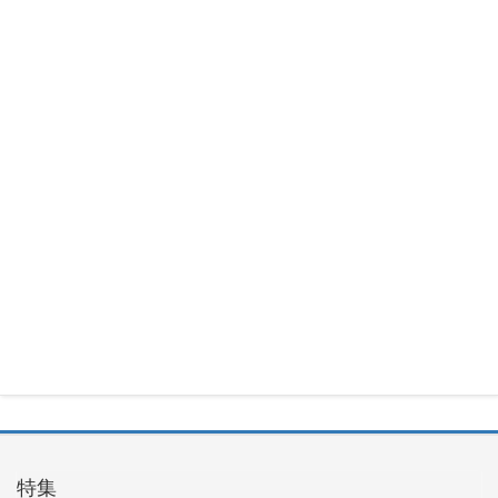
30日
Maxtang
MUC-FP551
3500U
2026年7月
30日
Okinos
ARGB
Cables
Cover Kit
2026年7月
29日
特集