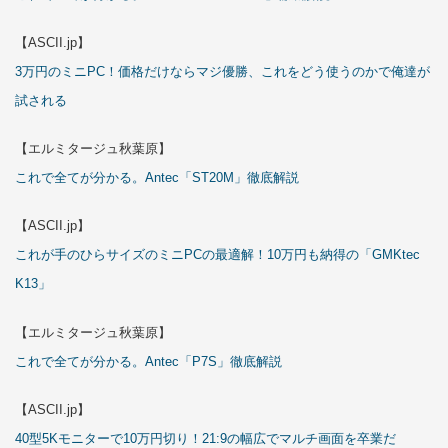
【ASCII.jp】
3万円のミニPC！価格だけならマジ優勝、これをどう使うのかで俺達が
試される
【エルミタージュ秋葉原】
これで全てが分かる。Antec「ST20M」徹底解説
【ASCII.jp】
これが手のひらサイズのミニPCの最適解！10万円も納得の「GMKtec
K13」
【エルミタージュ秋葉原】
これで全てが分かる。Antec「P7S」徹底解説
【ASCII.jp】
40型5Kモニターで10万円切り！21:9の幅広でマルチ画面を卒業だ