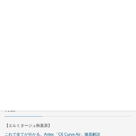
MUC-FP551
3500U
2026年7月
30日
Okinos
ARGB
Cables
Cover Kit
2026年7月
29日
特集
【エルミタージュ秋葉原】
これで全てが分かる。Antec「C6 Curve Air」徹底解説