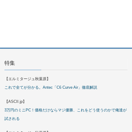
ARGB
Cables
Cover Kit
2026年7月
29日
特集
【エルミタージュ秋葉原】
これで全てが分かる。Antec「C6 Curve Air」徹底解説
【ASCII.jp】
3万円のミニPC！価格だけならマジ優勝、これをどう使うのかで俺達が
試される