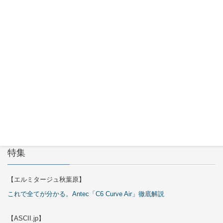
2026年7月
30日
Okinos
ARGB
Cables
Cover Kit
2026年7月
29日
特集
【エルミタージュ秋葉原】
これで全てが分かる。Antec「C6 Curve Air」徹底解説
【ASCII.jp】