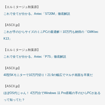
【エルミタージュ秋葉原】
これで全てが分かる。Antec「ST20M」徹底解説
【ASCII.jp】
これが手のひらサイズのミニPCの最適解！10万円も納得の「GMKtec
K13」
【エルミタージュ秋葉原】
これで全てが分かる。Antec「P7S」徹底解説
【ASCII.jp】
40型5Kモニターで10万円切り！21:9の幅広でマルチ画面を卒業だ
【ASCII.jp】
ほぼOS代じゃん！ 4万円台でWindows 11 Pro搭載の手のひらPCがある
って知ってた？