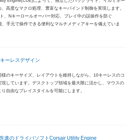
Utility Engine(CUE)によって、独立したバックライト、イルミネー
め、高度なマクロ処理、豊富なキーバインド制御を実現します。
スト、Nキーロールオーバー対応、プレイ中の誤操作を防ぐ
ク機能、手元で操作できる便利なマルチメディアキーを備えていま
0キーレスデザイン
同様のキーサイズ、レイアウトを維持しながら、10キーレスのコ
実現しています。デスクトップ領域を最大限に活かし、マウスの
より自由なプレイスタイルを可能にします。
ドライバソフトCorsair Utility Engine