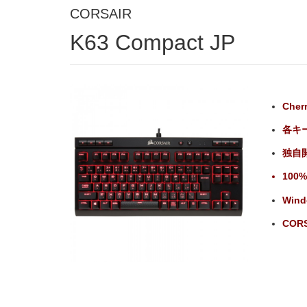
CORSAIR
K63 Compact JP
Che
各キ
独自開
10
Wi
CORS