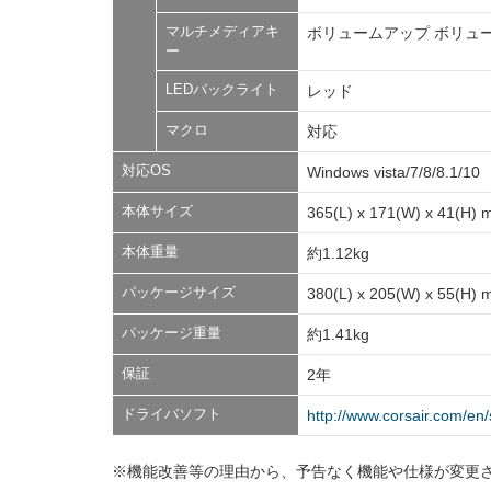
マルチメディアキ
ボリュームアップ ボリュー
ー
LEDバックライト
レッド
マクロ
対応
対応OS
Windows vista/7/8/8.1/10
本体サイズ
365(L) x 171(W) x 41(H)
本体重量
約1.12kg
パッケージサイズ
380(L) x 205(W) x 55(H)
パッケージ重量
約1.41kg
保証
2年
ドライバソフト
http://www.corsair.com/en
※機能改善等の理由から、予告なく機能や仕様が変更