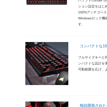
バソフトCorsair 
ション設定をはじ
100%アンチゴー
Windowsロッ
す。
コンパクトな1
フルサイズキーと
ンパクトな設計を
可動範囲を広げ、
独自開発された先進の