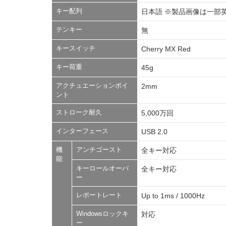
キー配列
日本語 ※製品画像は一部
テンキー
無
キースイッチ
Cherry MX Red
キー荷重
45g
アクチュエーションポイ
2mm
ント
ストローク耐久
5,000万回
インターフェース
USB 2.0
機
アンチゴースト
全キー対応
能
キーロールオーバ
全キー対応
ー
レポートレート
Up to 1ms / 1000Hz
Windowsロックキ
対応
ー