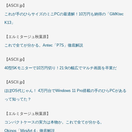
【ASCII.jp】
これが手のひらサイズのミニPCの最適解！10万円も納得の「GMKtec
K13」
【エルミタージュ秋葉原】
これで全てが分かる。Antec「P7S」徹底解説
【ASCII.jp】
40型5Kモニターで10万円切り！21:9の幅広でマルチ画面を卒業だ
【ASCII.jp】
ほぼOS代じゃん！ 4万円台でWindows 11 Pro搭載の手のひらPCがある
って知ってた？
【エルミタージュ秋葉原】
コンパクトケースの実力は本物か。これで全てが分かる。
Okinos「MiniArt 4」徹底解説