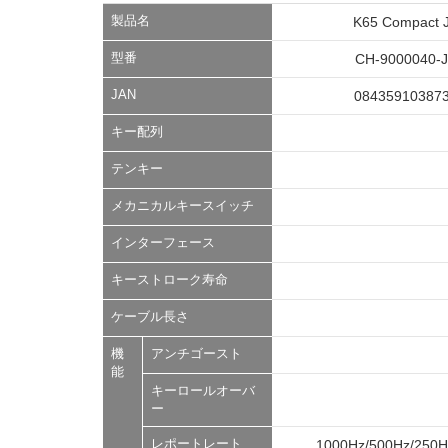
製品名
K65 Compact 
型番
CH-9000040-
JAN
08435910387
キー配列
テンキー
メカニカルキースイッチ
インターフェース
キーストローク寿命
ケーブル長さ
機
アンチゴースト
能
キーロールオーバ
ー
レポートレート
1000Hz/500Hz/