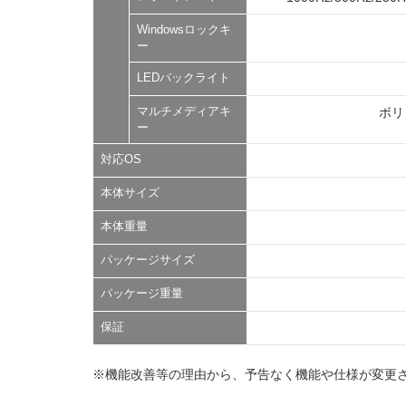
Windowsロックキ
ー
LEDバックライト
マルチメディアキ
ボリ
ー
対応OS
本体サイズ
本体重量
パッケージサイズ
パッケージ重量
保証
※機能改善等の理由から、予告なく機能や仕様が変更