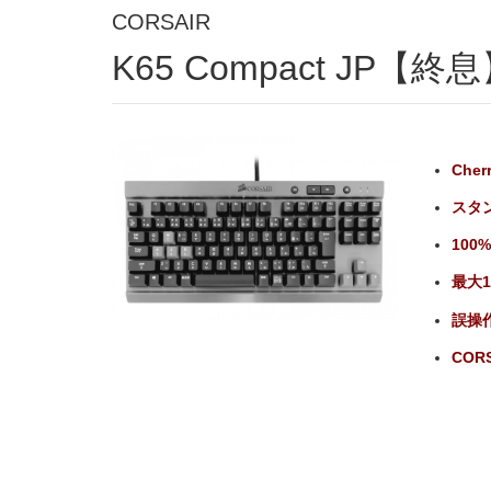
CORSAIR
K65 Compact JP【終
Che
スタ
10
最大
誤操
CORS