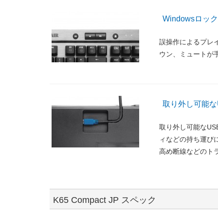
Windowsロ
誤操作によるプレイ
ウン、ミュートが
取り外し可能な
取り外し可能なUS
ィなどの持ち運び
高め断線などのト
K65 Compact JP スペック