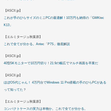
【ASCII.jp】
これが手のひらサイズのミニPCの最適解！10万円も納得の「GMKtec
K13」
【エルミタージュ秋葉原】
これで全てが分かる。Antec「P7S」徹底解説
【ASCII.jp】
40型5Kモニターで10万円切り！21:9の幅広でマルチ画面を卒業だ
【ASCII.jp】
ほぼOS代じゃん！ 4万円台でWindows 11 Pro搭載の手のひらPCがある
って知ってた？
【エルミタージュ秋葉原】
コンパクトケースの実力は本物か。これで全てが分かる。