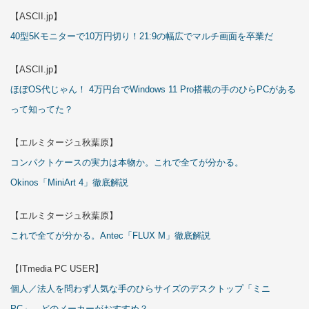
【ASCII.jp】
40型5Kモニターで10万円切り！21:9の幅広でマルチ画面を卒業だ
【ASCII.jp】
ほぼOS代じゃん！ 4万円台でWindows 11 Pro搭載の手のひらPCがある
って知ってた？
【エルミタージュ秋葉原】
コンパクトケースの実力は本物か。これで全てが分かる。
Okinos「MiniArt 4」徹底解説
【エルミタージュ秋葉原】
これで全てが分かる。Antec「FLUX M」徹底解説
【ITmedia PC USER】
個人／法人を問わず人気な手のひらサイズのデスクトップ「ミニ
PC」 どのメーカーがおすすめ？