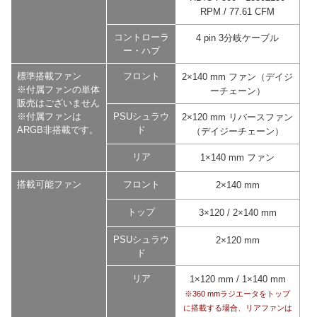
RPM / 77.61 CFM
コントローラ
4 pin 3分岐ケーブル
ー・ハブ
標準搭載ファン
フロント
2×140 mm ファン（デイジ
※付属ファンの単体
ーチェーン）
販売はございません
※付属ファンは
PSUシュラウ
2×120 mm リバースファン
ARGB非搭載です。
ド
（デイジーチェーン）
リア
1×140 mm ファン
搭載可能ファン
フロント
2×140 mm
トップ
3×120 / 2×140 mm
PSUシュラウ
2×120 mm
ド
リア
1×120 mm / 1×140 mm
※360 mmラジエータをトップ
に搭載する場合、リアファンは