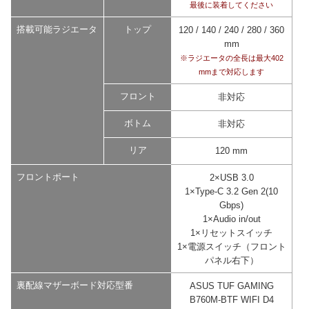
最後に装着してください
搭載可能ラジエータ
トップ
120 / 140 / 240 / 280 / 360
mm
※ラジエータの全長は最大402
mmまで対応します
フロント
非対応
ボトム
非対応
リア
120 mm
フロントポート
2×USB 3.0
1×Type-C 3.2 Gen 2(10
Gbps)
1×Audio in/out
1×リセットスイッチ
1×電源スイッチ（フロント
パネル右下）
裏配線マザーボード対応型番
ASUS TUF GAMING
B760M-BTF WIFI D4