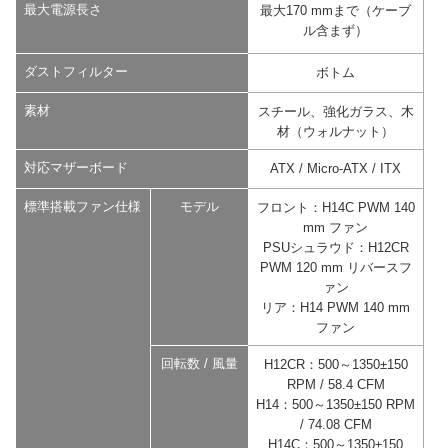
最大電源長さ
最大170 mmまで（ケーブ
ル含まず）
ダストフィルター
ボトム
素材
スチール、強化ガラス、木
材（ウォルナット）
対応マザーボード
ATX / Micro-ATX / ITX
標準搭載ファン仕様
モデル
フロント：H14C PWM 140
mm ファン
PSUシュラウド：H12CR
PWM 120 mm リバースフ
ァン
リア：H14 PWM 140 mm
ファン
回転数 / 風量
H12CR：500～1350±150
RPM / 58.4 CFM
H14：500～1350±150 RPM
/ 74.08 CFM
H14C：500～1350±150