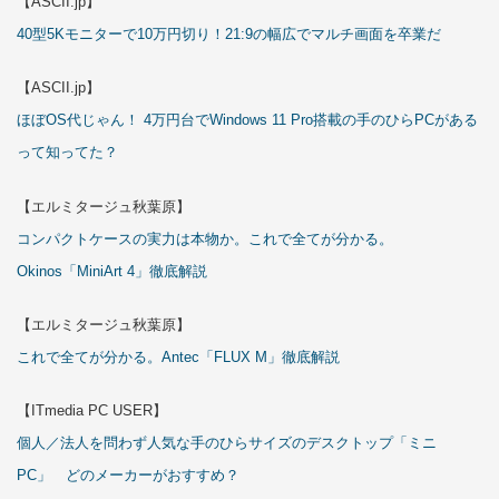
【ASCII.jp】
40型5Kモニターで10万円切り！21:9の幅広でマルチ画面を卒業だ
【ASCII.jp】
ほぼOS代じゃん！ 4万円台でWindows 11 Pro搭載の手のひらPCがある
って知ってた？
【エルミタージュ秋葉原】
コンパクトケースの実力は本物か。これで全てが分かる。
Okinos「MiniArt 4」徹底解説
【エルミタージュ秋葉原】
これで全てが分かる。Antec「FLUX M」徹底解説
【ITmedia PC USER】
個人／法人を問わず人気な手のひらサイズのデスクトップ「ミニ
PC」 どのメーカーがおすすめ？