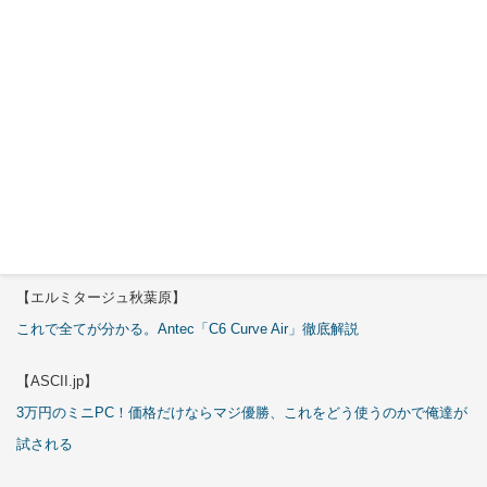
ARGB
Cables
Cover Kit
2026年7月
29日
特集
【エルミタージュ秋葉原】
これで全てが分かる。Antec「C6 Curve Air」徹底解説
【ASCII.jp】
3万円のミニPC！価格だけならマジ優勝、これをどう使うのかで俺達が
試される