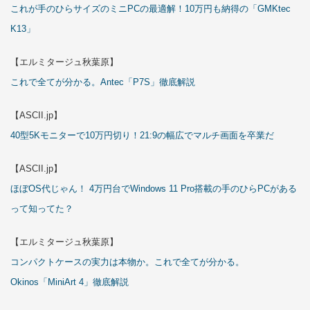
これが手のひらサイズのミニPCの最適解！10万円も納得の「GMKtec
K13」
【エルミタージュ秋葉原】
これで全てが分かる。Antec「P7S」徹底解説
【ASCII.jp】
40型5Kモニターで10万円切り！21:9の幅広でマルチ画面を卒業だ
【ASCII.jp】
ほぼOS代じゃん！ 4万円台でWindows 11 Pro搭載の手のひらPCがある
って知ってた？
【エルミタージュ秋葉原】
コンパクトケースの実力は本物か。これで全てが分かる。
Okinos「MiniArt 4」徹底解説